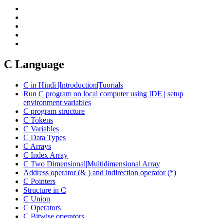
C Language
C in Hindi |Introduction|Tuorials
Run C program on local computer using IDE | setup
environment variables
C program structure
C Tokens
C Variables
C Data Types
C Arrays
C Index Array
C Two Dimensional|Multidimensional Array
Address operator (& ) and indirection operator (*)
C Pointers
Structure in C
C Union
C Operators
C Bitwise operators