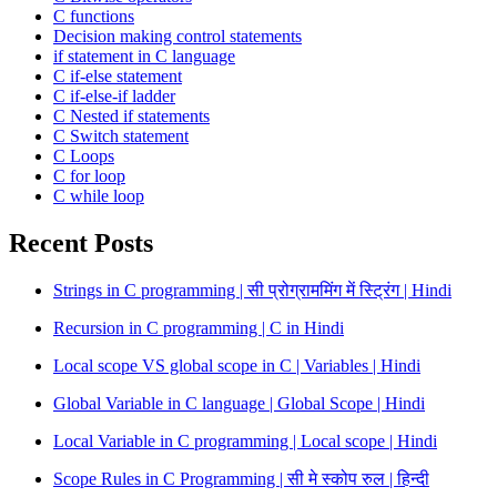
C functions
Decision making control statements
if statement in C language
C if-else statement
C if-else-if ladder
C Nested if statements
C Switch statement
C Loops
C for loop
C while loop
Recent Posts
Strings in C programming | सी प्रोग्राममिंग में स्ट्रिंग | Hindi
Recursion in C programming | C in Hindi
Local scope VS global scope in C | Variables | Hindi
Global Variable in C language | Global Scope | Hindi
Local Variable in C programming | Local scope | Hindi
Scope Rules in C Programming | सी मे स्कोप रुल | हिन्दी