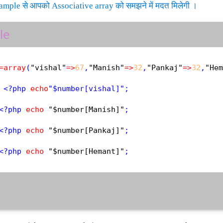
xample से आपको Associative array को समझने में मदत मिलेगी ।
le
=
array
(
"vishal"
=
>
67
,
"Manish"
=
>
32
,
"Pankaj"
=
>
32
,
"Hem
 
<?php
echo
"
$
number
<?php
echo
"$number[Manish]"
<?php
echo
"$number[Pankaj]"
<?php
echo
"$number[Hemant]"