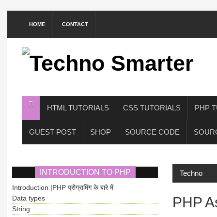
HOME
CONTACT
HTML TUTORIALS
CSS TUTORIALS
PHP T
GUEST POST
SHOP
SOURCE CODE
SOUR
INTRODUCTION TO PHP
Techno
Introduction |PHP प्रोग्रामिंग के बारे में
Data types
PHP Ass
String