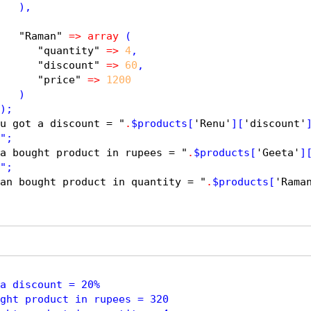
   ),

"Raman"
=
>
array
 (

"quantity"
=
>
4
,

"discount"
=
>
60
,	

"price"
=
>
1200
   )

u got a discount = "
.
$
products
[
'Renu'
][
'discount'
a bought product in rupees = "
.
$
products
[
'Geeta'
]
an bought product in quantity = "
.
$
products
[
'Rama
a discount = 20%

ght product in rupees = 320
