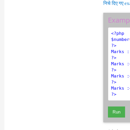
निचे दिए गए e
Examp
<?php
$
number
?>
Marks :
?>
Marks :
?>
Marks :
?>
Marks :
?>
Run