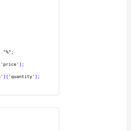
]
.
"%"
[
'price'
n'
][
'quantity'
];
