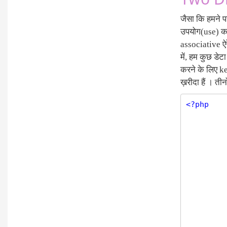
जैसा कि हमने प
उपयोग(use) कर 
associative ऐर
में, हम कुछ डे
करने के लिए ke
ख़रीदा हैं । त
<?php
         