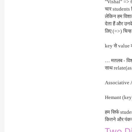
"Vishal" => 
चार students ल
लेकिन हम विशाल,
देता हैं और उ
लिए (=>) चिन्ह
key से value
… मतलब - विशा
साथ relate(as
Associative A
Hemant (key
हम सिर्फ stude
कितने और पंकज
Two Di