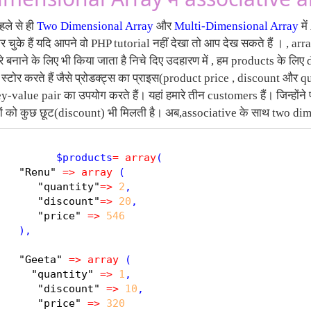
हले से ही
Two Dimensional Array
और
Multi-Dimensional Array
मे
चुके हैं यदि आपने वो PHP tutorial नहीं देखा तो आप देख सकते हैं । , arr
े बनाने के लिए भी किया जाता है निचे दिए उदहारण में , हम products के लिए
टा स्टोर करते हैं जैसे प्रोडक्ट्स का प्राइस(product price , discount और q
y-value pair का उपयोग करते हैं। यहां हमारे तीन customers हैं। जिन्होंने 
ीनों को कुछ छूट(discount) भी मिलती है। अब,associative के साथ two dim
$
products
=
array
( 

"Renu"
=
>
array
 (

"quantity"
=
>
2
,

"discount"
=
>
20
,

"price"
=
>
546
   ),

"Geeta"
=
>
array
 (

"quantity"
=
>
1
,

"discount"
=
>
10
,	

"price"
=
>
320