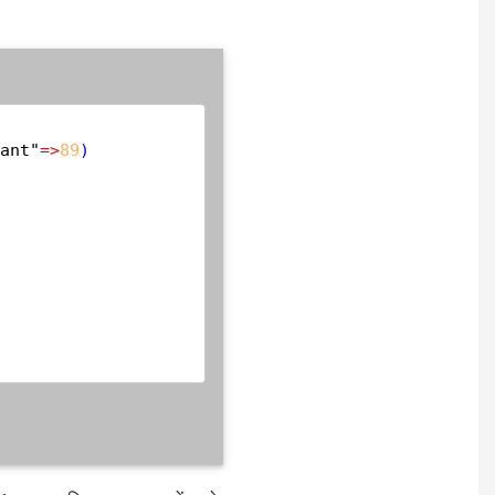
ant"
=
>
89