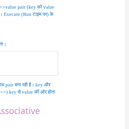
y=>value pair (key को value
हैं। Execute (Run टाइम पर) के
ंगे।
ाथ pair बना रही है। key और
न (=>) key से value की ओर होता
Associative