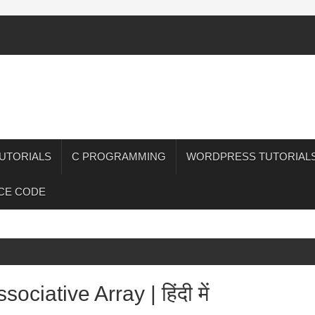
UTORIALS
C PROGRAMMING
WORDPRESS TUTORIAL
CE CODE
ociative Array | हिंदी में