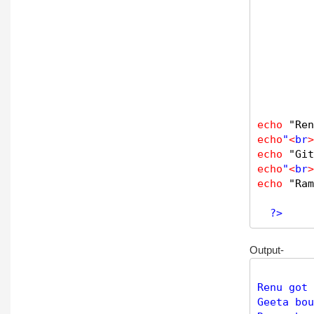
         
         
echo
"Ren
echo
"
<
br
>
echo
"Git
echo
"
<
br
>
echo
"Ram
?>
Output-
Renu got 
Geeta bou