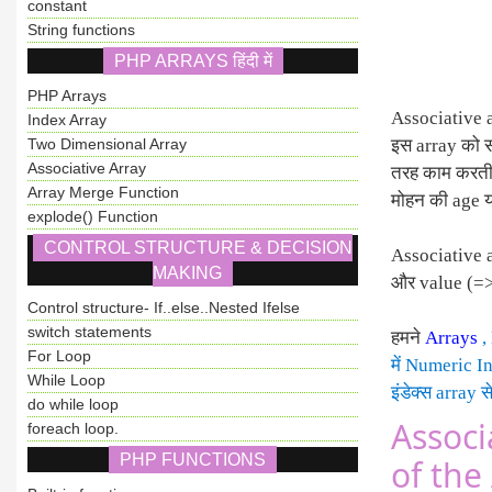
constant
String functions
PHP ARRAYS हिंदी में
PHP Arrays
Associative ar
Index Array
Two Dimensional Array
इस array को सम
Associative Array
तरह काम करती ह
Array Merge Function
मोहन की age य
explode() Function
CONTROL STRUCTURE & DECISION
Associative a
MAKING
और value (=>) 
Control structure- If..else..Nested Ifelse
switch statements
हमने
Arrays
,
For Loop
में Numeric In
While Loop
इंडेक्स array 
do while loop
Associa
foreach loop.
PHP FUNCTIONS
of the