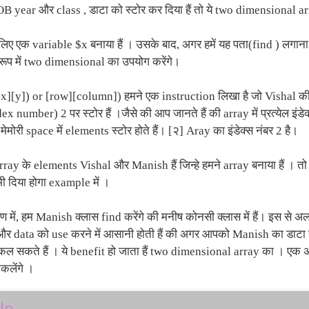
year और class , डाटा को स्टोर कर दिया हैं तो ये two dimensional arra
लिए एक variable $x बनाया हैं । उसके बाद, अगर हमें यह पता(find ) लगाना ह
रूप में two dimensional का उपयोग करेंगे।
 [x][y]) or [row][column]) हमने एक instruction लिखा है जो Vishal की 
ndex number) 2 पर स्टोर हैं ।जैसे की आप जानते हैं की array में प्रत्येल इ
मेमोरी space में elements स्टोर होते हैं। [२] Aray का इंडेक्स नंबर 2 है।
rray के elements Vishal और Manish हैं जिन्हे हमने array बनाया हैं । तो
 दिया होगा example में ।
 में, हम Manish क्लास find करेंगे की मनीष कोनसी क्लास में हैं। इस से
ं और data को use करने में आसानी होती हैं की अगर आपको Manish का डाट
कल सकते हैं । ये benefit हो जाता हैं two dimensional array का । एक अ
निकलेंगे ।
le