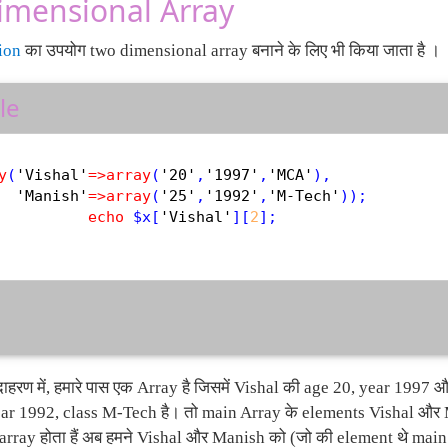
imensional Array
ion
का उपयोग two dimensional array बनाने के लिए भी किया जाता है ।
le
y
(
'Vishal'
=
>
array
(
'20'
,
'1997'
,
'MCA'
),

'Manish'
=
>
array
(
'25'
,
'1992'
,
'M-Tech'
));

echo
$
x
[
'Vishal'
][
2
];

हरण में, हमारे पास एक Array है जिसमें Vishal की age 20, year 1997 और
ear 1992, class M-Tech है। तो main Array के elements Vishal और 
rray होता हैं अब हमने Vishal और Manish को (जो की element थे main a