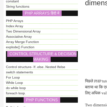
dimens
constant
String functions
PHP ARRAYS हिंदी में
PHP Arrays
Index Array
Two Dimensional Array
Associative Array
Array Merge Function
explode() Function
CONTROL STRUCTURE & DECISION
MAKING
Control structure- If..else..Nested Ifelse
switch statements
For Loop
पिछले PHP tuto
While Loop
बताया था कि ए
do while loop
लिए अधिक val
foreach loop.
PHP FUNCTIONS
Two dimension