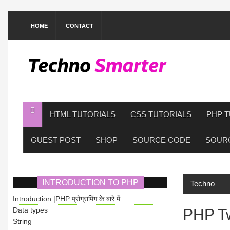
HOME
CONTACT
HTML TUTORIALS
CSS TUTORIALS
PHP T
GUEST POST
SHOP
SOURCE CODE
SOUR
INTRODUCTION TO PHP
Techno
Introduction |PHP प्रोग्रामिंग के बारे में
Data types
PHP Tw
String