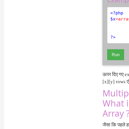
<?php
$
x
=
arra
?>
Run
ऊपर दिए गए ex
[x][y] rows ए
Multipl
What i
Array 
जैसा कि पहले ह