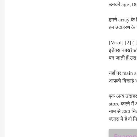
उनकी age ,DOB 
हमने array के 
हम उदाहरण के 
[Visal] [2] (
इंडेक्स नंबर(i
बन जाती हैं उस 
यहाँ पर main a
आपको दिखाई भी
एक अन्य उदाहरण
store करने मे
नाम से डाटा नि
क्लास में हैं वो 
Examp