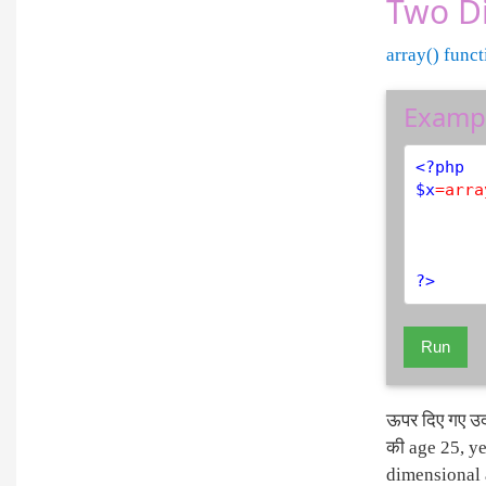
Two D
array() funct
Examp
<?php
$
x
=
arra
?>
Run
ऊपर दिए गए उदा
की age 25, y
dimensional a