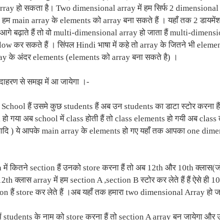
ray हो सकता है। Two dimensional array में हम सिर्फ 2 dimensional 
ी हम main array के elements को array बना सकते हैं । यहाँ तक 2 डायमें
 आगे बढ़ाते हैं तो वो multi-dimensional array हो जाता हैं multi-dimensi
llow कर सकते हैं । सिंपल Hindi भाषा में कहे तो array के जितने भी element
ray के अंदर elements (elements को array बना सकते है) ।
ाहरण से समझ में आ जायेगा ।-
School हैं उसमे कुछ students हैं अब उन students का डाटा स्टोर करना हैं
 गया अब school में class होती हैं तो class elements हो गयी अब class त
दि ) ये आपके main array के elements हो गए यहाँ तक आपका one dimens
 में कितने section हैं उनको store करना हैं तो अब 12th और 10th क्लास
2th क्लास array में हम section A ,section B स्टोर कर लेते हैं हैं ऐसे ही 
on हैं store कर लेते हैं ।अब यहाँ तक हमारा two dimensional Array हो जात
ं students के नाम को store करना हैं तो section A array बन जायेगा और उ