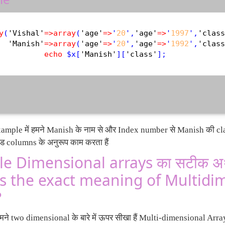
y
(
'Vishal'
=
>
array
(
'age'
=
>
'
20
',
'age'
=
>
'
1997
',
'class
'Manish'
=
>
array
(
'age'
=
>
'
20
',
'age'
=
>
'
1992
',
'class
echo
$
x
[
'Manish'
][
'class'
ample में हमने Manish के नाम से और Index number से Manish की class
ंड columns के अनुरूप काम करता हैं
e Dimensional arrays का सटीक अर्थ 
s the exact meaning of Multidi
?
मने two dimensional के बारे में ऊपर सीखा हैं Multi-dimensional Array