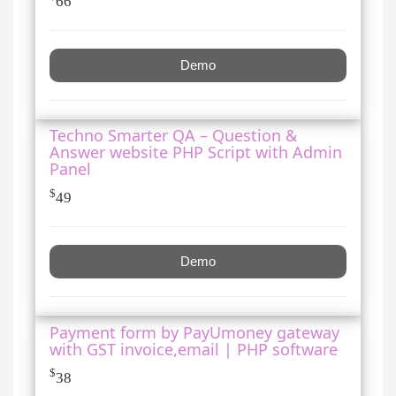
66
Demo
Techno Smarter QA – Question &
Answer website PHP Script with Admin
Panel
$
49
Demo
Payment form by PayUmoney gateway
with GST invoice,email | PHP software
$
38