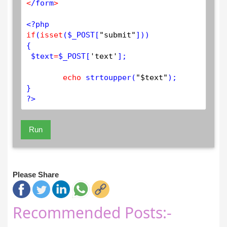
<
/form
>
<?php
if
(
isset
(
$
_POST
[
"submit"
]))

{

$
text
=
$
_POST
[
'text'
];

echo
strtoupper
(
"$text"
);

?>
Run
Please Share
Recommended Posts:-