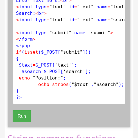
Enter Text Here:
<
br
>
<
input type
=
"text"
 id
=
"text"
 name
=
"text"
 pla
Search:
<
br
>
<
input type
=
"text"
 id
=
"text"
 name
=
"search"
 p
<
input type
=
"submit"
 name
=
"submit"
>
<
/form
>
<?php
if
(
isset
(
$
_POST
[
"submit"
]))

{

$
text
=
$
_POST
[
'text'
];

$
search
=
$
_POST
[
'search'
];

echo
"Position:"
;

echo
strpos
(
"$text"
,
"$search"
);

?>
Run