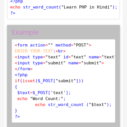
<?php
echo
str_word_count
(
"Learn PHP in Hindi"
); 
//
?>
Example
<
form action
=
""
 method
=
"POST"
>
ENTER
YOUR
TEXT
:
<
br
>
<
input type
=
"text"
 id
=
"text"
 name
=
"text"
 pla
<
input type
=
"submit"
 name
=
"submit"
>
<
/form
>
<?php
if
(
isset
(
$
_POST
[
"submit"
]))

{

$
text
=
$
_POST
[
'text'
];

echo
"Word Count:"
;

echo
 str_word_count (
"$text"
);

?>