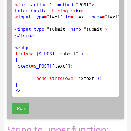
<
form action
=
""
 method
=
"POST"
>
Enter Capital 
String
 :
<
br
>
<
input type
=
"text"
 id
=
"text"
 name
=
"text"
 pla
<
input type
=
"submit"
 name
=
"submit"
>
<
/form
>
<?php
if
(
isset
(
$
_POST
[
"submit"
]))

{

$
text
=
$
_POST
[
'text'
];

echo
strtolower
(
"$text"
);

?>
Run
String to upper function: