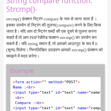
String compare function:
Strcmp()-
strcmp() फ़ंक्शन स्ट्रिंग compare के नाम से जाना जाता हैं ।
इसका उपयोग दो स्ट्रिंग की तुलना(compare) करने के लिए किया
जाता है। यदि आप दो स्ट्रिंग शब्दों की एक दूसरे से तुलना करना
चाहते हैं तो आप PHP रेडीमेड फंक्शन strcmp() का उपयोग कर
सकते हैं। यदि string समान हैं, तो आपको आउटपुट के रूप में 0
(शून्य) मिलेगा। निम्नलिखित उदाहरण आपको strcmp() फ़ंक्शन को
समझने में मदद करेगा।
Example
<
form action
=
""
 method
=
"POST"
>
Name :
<
br
>
<
input type
=
"text"
 id
=
"text"
 name
=
"name"
 pla
<
br
>
 Compare :
<
br
>
<
input type
=
"text"
 id
=
"text"
 name
=
"compare"
 