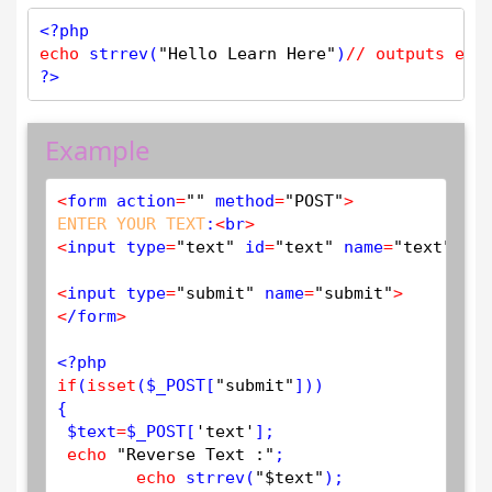
<?php
echo
strrev
(
"Hello Learn Here"
)
// outputs ere
?>
Example
<
form action
=
""
 method
=
"POST"
>
ENTER
YOUR
TEXT
:
<
br
>
<
input type
=
"text"
 id
=
"text"
 name
=
"text"
 pla
<
input type
=
"submit"
 name
=
"submit"
>
<
/form
>
<?php
if
(
isset
(
$
_POST
[
"submit"
]))

{

$
text
=
$
_POST
[
'text'
];

echo
"Reverse Text :"
;

echo
strrev
(
"$text"
);
