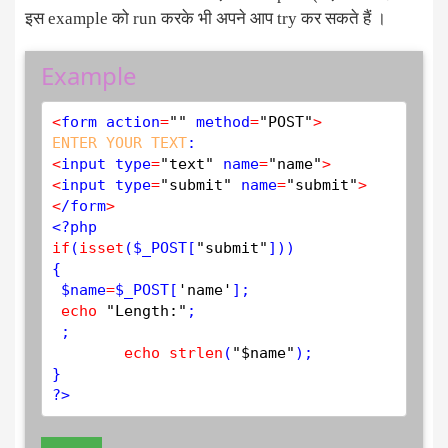
इस example को run करके भी अपने आप try कर सकते हैं ।
Example
<
form action
=
""
 method
=
"POST"
>
ENTER
YOUR
TEXT
<
input type
=
"text"
 name
=
"name"
>
<
input type
=
"submit"
 name
=
"submit"
>
<
/form
>
<?php
if
(
isset
(
$
_POST
[
"submit"
]))

{

$
name
=
$
_POST
[
'name'
];

echo
"Length:"
;

 ;

echo
strlen
(
"$name"
);

?>