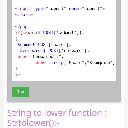
<
input type
=
"submit"
 name
=
"submit"
>
<
/form
>
<?php
if
(
isset
(
$
_POST
[
"submit"
]))

{

$
name
=
$
_POST
[
'name'
];

$
compare
=
$
_POST
[
'compare'
];

echo
"Compared :"
;

echo
strcmp
(
"$name"
,
"$compare"
);

?>
Run
String to lower function :
Strtolower():-