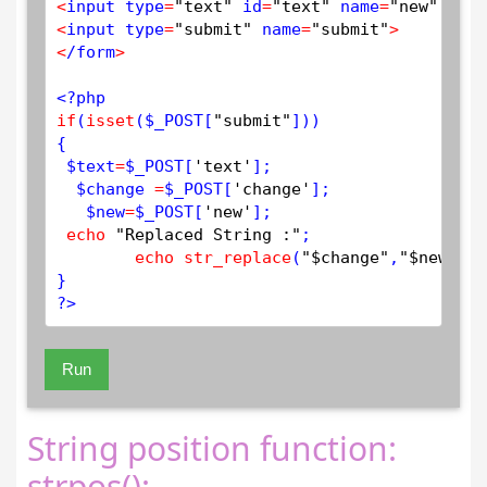
<
input type
=
"text"
 id
=
"text"
 name
=
"new"
 plac
<
input type
=
"submit"
 name
=
"submit"
>
<
/form
>
<?php
if
(
isset
(
$
_POST
[
"submit"
]))

{

$
text
=
$
_POST
[
'text'
];

$
change
=
$
_POST
[
'change'
];

$
new
=
$
_POST
[
'new'
];

echo
"Replaced String :"
;

echo
str_replace
(
"$change"
,
"$new"
,
"$
?>
Run
String position function:
strpos():-