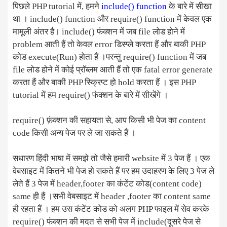
पिछले PHP tutorial में, हमने
include() function
के बारे में सीखा
था । include() function और require() function में केवल एक
मामूली अंतर है। include() फंक्शन में जब file लोड होने में
problem आती हैं तो केवल error डिस्प्ले करता हैं और बाकी PHP
कोड execute(Run) होता हैं ।परन्तु require() function में जब
file लोड होने में कोई प्रॉब्लम आती हैं तो एक fatal error generate
करता हैं और बाकी PHP स्क्रिप्ट हो hold करता हैं । इस PHP
tutorial में हम require() फंक्शन के बारे में सीखेंगे ।
require() फ़ंक्शन की सहायता से, आप किसी भी पेज का content
code किसी अन्य पेज पर ले जा सकते हैं ।
सधारण हिंदी भाषा में समझे तो जैसे हमारी website में 3 पेज हैं । एक
वेबसाइट में कितने भी पेज हो सकते हैं पर हम उदाहरण के लिए 3 पेज ले
लेते हैं 3 पेज में header,footer का कंटेंट कोड(content code)
same ही हैं ।सभी वेबसाइट में header ,footer का content same
ही रहता हैं । हम उस कंटेंट कोड को अलग PHP फाइल में सेव करके
require() फंक्शन की मदत से सभी पेज में include(दूसरे पेज से