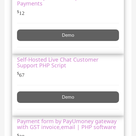
Payments
$
12
Demo
Self-Hosted Live Chat Customer
Support PHP Script
$
67
Demo
Payment form by PayUmoney gateway
with GST invoice,email | PHP software
$