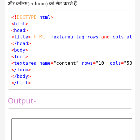
और कॉलम(column) को सेट करते हैं ।
<
!
DOCTYPE
 html
>
<
html
>
<
head
>
<
title
>
HTML
  Textarea tag rows 
and
 cols attr
<
/head
>
<
body
>
<
form
>
<
textarea name
=
"content"
 rows
=
"10"
 cols
=
"50"
>
<
/form
>
<
/body
>
<
/html
>
Output-