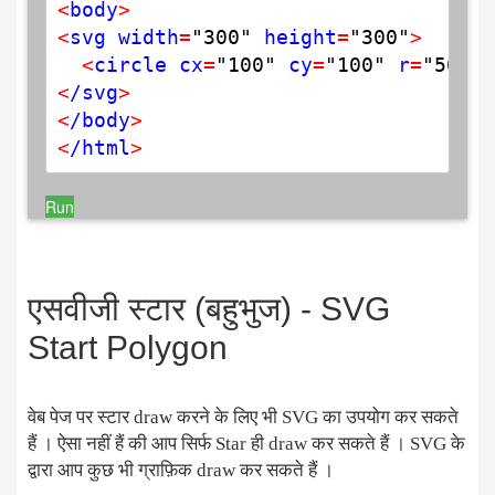
<
body
>
<
svg width
=
"300"
 height
=
"300"
>
<
circle cx
=
"100"
 cy
=
"100"
 r
=
"50"
 s
<
/svg
>
<
/body
>
<
/html
>
Run
एसवीजी स्टार (बहुभुज) - SVG
Start Polygon
वेब पेज पर स्टार draw करने के लिए भी SVG का उपयोग कर सकते
हैं । ऐसा नहीं हैं की आप सिर्फ Star ही draw कर सकते हैं । SVG के
द्वारा आप कुछ भी ग्राफ़िक draw कर सकते हैं ।