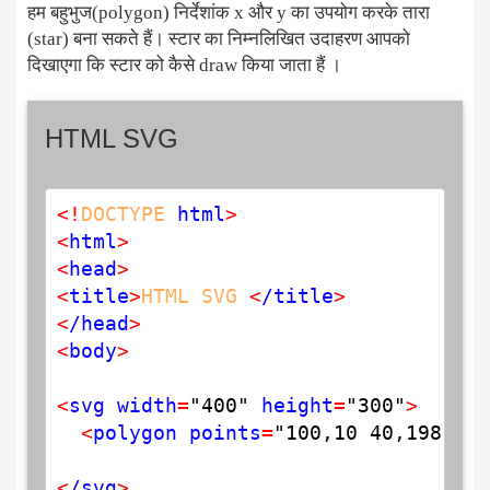
हम बहुभुज(polygon) निर्देशांक x और y का उपयोग करके तारा
(star) बना सकते हैं। स्टार का निम्नलिखित उदाहरण आपको
दिखाएगा कि स्टार को कैसे draw किया जाता हैं ।
HTML SVG
<
!
DOCTYPE
 html
>
<
html
>
<
head
>
<
title
>
HTML
SVG
<
/title
>
<
/head
>
<
body
>
<
svg width
=
"400"
 height
=
"300"
>
<
polygon points
=
"100,10 40,198 190
<
/svg
>